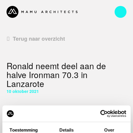
Terug naar overzicht
Ronald neemt deel aan de
halve Ironman 70.3 in
Lanzarote
10 oktober 2021
Kort verslagje van de wedstrijd: het zwemmen verliep perfect,
Toestemming
Details
Over