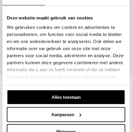
als 7e uit het water gekomen. Fietsen ging als een trein, het
bergachtige fietsparcours paste perfect in zijn kraam en hij won
daar zelfs enkele plaatsen. Hij stapte uiteindelijke als 5e van
Deze website maakt gebruik van cookies
de fiets. Op naar de laatste discipline: het lopen. Het begin
We gebruiken cookies om content en advertenties te
verliep eveneens volgens plan, maar na 5 km kwam de
personaliseren, om functies voor social media te bieden
figuurlijke “man met de hamer”. Was het de warmte? Geen
en om ons websiteverkeer te analyseren. Ook delen we
idee. Maar de benen werkten plots niet meer mee…
informatie over uw gebruik van onze site met onze
Ronald eindigde na 5u 29 min op een 12e plaats in zijn
partners voor social media, adverteren en analyse. Deze
leeftijdscategorie. Wij zijn in ieder geval trots op prestatie!
partners kunnen deze gegevens combineren met andere
informatie die u aan ze heeft verstrekt of die ze hebben
verzameld op basis van uw gebruik van hun services.
Alles toestaan
Aanpassen
Herkenrodesingel 8D/4.01
3500 Hasselt - Belgie
Weigeren